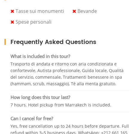
architettonici di Marrakech e la sua definizione da parte
Tasse sui monumenti
Bevande
della nostra guida, ti mostreremo ottimi posti per le
fotografie e ti divertirai con noi.
Spese personali
Non solo, ma adesso abbiamo il meglio! Dopo aver
camminato molto, ti accompagneremo con la migliore auto
Frequently Asked Questions
turistica in Marocco, dove si trovano i massaggi della spa, e
ti faremo scoprire il meglio dei programmi SPA e sarai
What is included in this tour?
completamente libero di scegliere i pacchetti.
Trasporto di andata e ritorno con aria condizionata e
confortevole, Autista professionale, Guida locale, Qualità
Dopo il massaggio e rilassare le ossa e la mente, rimane
del servizio, commensale, Trattamenti benessere in spa
solo il bisogno che non ti farà pensare dove, poiché questo
(hammam, scrub, massaggio), Tè alla menta gratuito.
programma che abbiamo preparato per te, ti
accompagneremo ancora una volta con il nostro meglio
How long does this tour last?
delle macchine che saranno sotto il tuo servizio durante il
7 hours. Hotel pickup from Marrakech is included.
giorno , e ti faremo mangiare nei posti migliori e sarai una
delle stelle che abbiamo ottenuto al posto delle stelle, con
Can I cancel for free?
comfort, atmosfera, amore, musica e secondo il tuo
Yes, free cancellation up to 24 hours before departure. Full
desiderio. ti forniremo i migliori piatti di Marrakech, da
refund within 3–5 business days. WhatsApp: +212 661 165