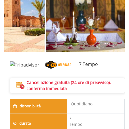
Next
7
Tempo
Cancellazione gratuita (24 ore di preavviso),
conferma immediata
Quotidiano.
disponibilità
7
durata
Tempo