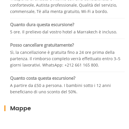
selezione di deliziosi dolcetti e pasticcini che
confortevole, Autista professionale, Qualità del servizio,
soddisferanno la vostra voglia di dolce.
commensale, Tè alla menta gratuito, Wi-Fi a bordo.
Per garantire un'esperienza senza problemi, è
Quanto dura questa escursione?
consigliabile prenotare in anticipo, soprattutto se si
5 ore. Il prelievo dal vostro hotel a Marrakech è incluso.
ha in mente una data e un orario specifici. Questo vi
aiuterà ad assicurarvi il posto e a garantire che
Posso cancellare gratuitamente?
possiate godervi il giro in cammello e la cena senza
Sì, la cancellazione è gratuita fino a 24 ore prima della
alcun inconveniente.
partenza. Il rimborso completo verrà effettuato entro 3–5
giorni lavorativi. WhatsApp: +212 661 165 800.
Nel complesso, il vostro piano promette una
meravigliosa combinazione di avventura, bellezza
Quanto costa questa escursione?
naturale e delizie culinarie. Godetevi il vostro giro in
A partire da £50 a persona. I bambini sotto i 12 anni
cammello al tramonto nel deserto di Agafay e
beneficiano di uno sconto del 50%.
l'indimenticabile esperienza culinaria al ristorante
Chouf L'Or di Marrakech!
Mappe