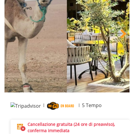
Next
5
Tempo
Cancellazione gratuita (24 ore di preavviso),
conferma immediata