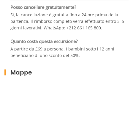
Incontra il tuo autista per il viaggio di ritorno a tarda
Posso cancellare gratuitamente?
sera.
Sì, la cancellazione è gratuita fino a 24 ore prima della
partenza. Il rimborso completo verrà effettuato entro 3–5
giorni lavorativi. WhatsApp: +212 661 165 800.
Quanto costa questa escursione?
A partire da £69 a persona. I bambini sotto i 12 anni
beneficiano di uno sconto del 50%.
Mappe