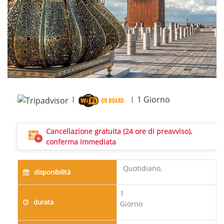
1
Giorno
Cancellazione gratuita (24 ore di preavviso),
conferma immediata
Quotidiano.
disponibilità
1
durata
Giorno