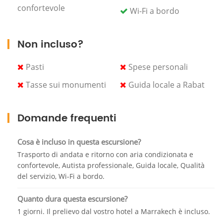
confortevole
Quando raggiungi Rabat, incontrerai la nostra guida
Wi-Fi a bordo
professionale locale che inizia questa escursione a
Dar El Makhzen, il palazzo reale, che puoi ammirare
Non incluso?
dall'esterno.
Il palazzo ospita l'Ufficio del Primo Ministro, il Royal
Pasti
Spese personali
College, la Moschea Ahl Fas, una piccola pista e i
Tasse sui monumenti
Guida locale a Rabat
quartieri della Guardia.
Durante questa escursione, scoprirai anche
Domande frequenti
l'Università Mohammed V e la Torre Hassan. Avrai
l'opportunità di visitare il mausoleo di Mohammed V
Cosa è incluso in questa escursione?
e ammirare le pareti della camera funeraria.
Trasporto di andata e ritorno con aria condizionata e
Continua la tua visita alla Kasbah e alla Rue des
confortevole, Autista professionale, Guida locale, Qualità
Consuls, la strada più interessante della città da un
del servizio, Wi-Fi a bordo.
punto di vista architettonico. Puoi anche fare
Quanto dura questa escursione?
shopping in Souika Street, la strada più frequentata
1 giorni. Il prelievo dal vostro hotel a Marrakech è incluso.
della medina di Rabat.