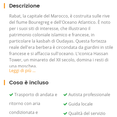
Descrizione
Rabat, la capitale del Marocco, è costruita sulle rive
del fiume Bouregreg e dell'Oceano Atlantico. È noto
per i suoi siti di interesse, che illustrano il
patrimonio coloniale islamico e francese, in
particolare la kasbah di Oudayas. Questa fortezza
reale dell'era berbera è circondata da giardini in stile
francese e si affaccia sull'oceano. L'iconica Hassan
Tower, un minareto del XII secolo, domina i resti di
una moschea.
Leggi di più ...
Mentre sei a Casablanca, espandi i tuoi orizzonti con
Cosa è incluso
una gita privata di un giorno a Rabat. Viaggio lungo
la costa atlantica fino alla capitale marocchina.
Trasporto di andata e
Autista professionale
Pick up alle 09:00 del mattino dal tuo hotel o alloggio
ritorno con aria
Guida locale
in residenza dal nostro autista bilingue
professionale.
condizionata e
Qualità del servizio