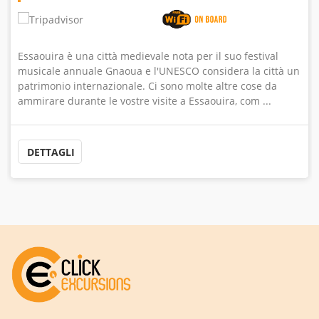
Durante queste 3 giorni di escursione nel deserto di
Merzouga, il nostro autista verrà a prendervi dal vostro
hotel a Marrakech. per un'avventura attraverso le
magnifiche montagne dell'Atlante e il Passo Tichka (2260
m), offrendo un ...
DETTAGLI