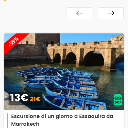
-28%
249€
350€
Tour privato nel deserto di Merzouga 3
giorni