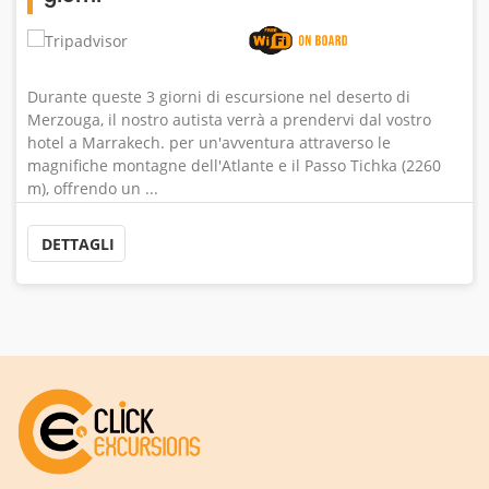
 deserto di
Ouarzazate è una città fuori dalle viscere 
rvi dal vostro
mezzo del deserto nel sud del Regno, con 
verso le
decorazioni sfuggenti come sabbia mozzaf
so Tichka (2260
ardente, cime innevate, palmeti e oasi ver
ksours, villagg ...
DETTAGLI