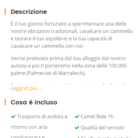
Descrizione
È il tuo giorno fortunato a sperimentare una delle
nostre vibrazioni tradizionali, cavalcare un cammello
e testare il tuo equilibrio e la tua capacità di
cavalcare un cammello con noi.
Verrai prelevato prima dal tuo alloggio dal nostro
autista e poi ti porteremo nella zona delle 100.000
palme (Palmeraie di Marrakech).
Sarà un momento speciale, sarai in grado di scattare
Leggi di più ...
foto artistiche con il cammello e saperne di più
sull'abito palmeriano marocchino, quando indossi
Cosa è incluso
questo vestito, ti dà la sensazione di Lawrence
Arabia, otterrai un così grande relax e ti
Trasporto di andata e
Camel Ride 1h
meraviglierai guardalo sopra il cammello, con tale
ritorno con aria
Qualità del servizio
esperienza, dovrai provarlo con abiti del deserto e ti
darà la possibilità di tornare indietro nel tempo con
condizionata e