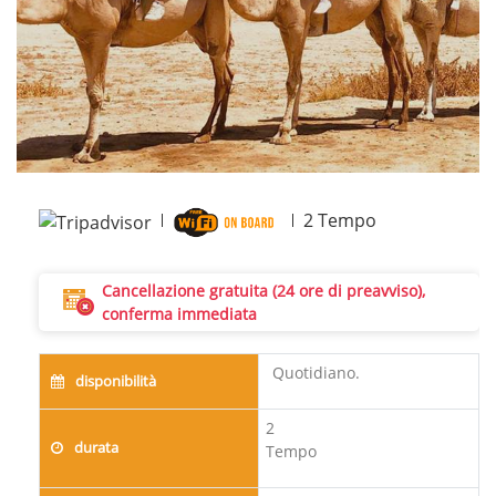
2
Tempo
Cancellazione gratuita (24 ore di preavviso),
conferma immediata
Quotidiano.
disponibilità
2
durata
Tempo