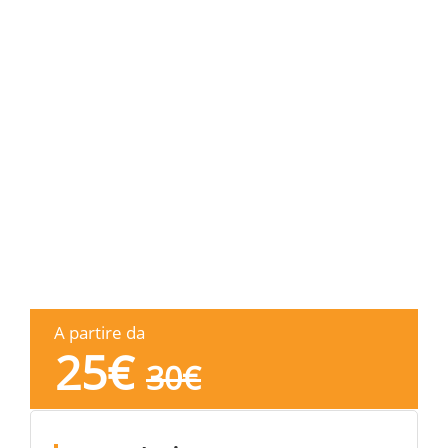
A partire da
25
€
30
€