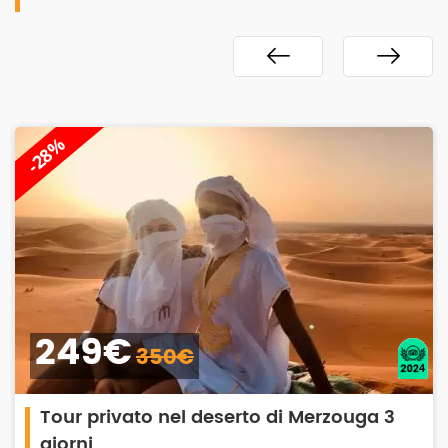
-25%
149€
200€
Merzouga 3
Tour di 2 giorni a Ouarzazate
ben haddou e Oasis Fint