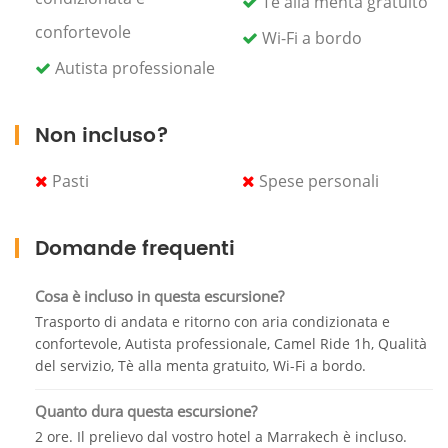
Tè alla menta gratuito
questa impressionante atmosfera a Marrakech.
confortevole
Wi-Fi a bordo
Incontrerai il nostro personale incredibile e gentile
Autista professionale
che riuscirà a rendere la tua esperienza così speciale
e scoprire palme naturali. Il giro in cammello ti
Non incluso?
porterà in un luogo incredibilmente ampio che è
un'opportunità eccellente e perfetta per godere di
un bellissimo momento e libertà, anche goderti
Pasti
Spese personali
l'aria fresca e i paesaggi naturali delle Palmeriae di
Marrakech, quindi fai una pausa con un tè alla
Domande frequenti
menta gratuito con la dolcezza del nostro staff.
Alla fine, il nostro autista ti aspetterà per portarti al
Cosa è incluso in questa escursione?
tuo alloggio dopo questa esperienza incredibile e
Trasporto di andata e ritorno con aria condizionata e
indimenticabile.
confortevole, Autista professionale, Camel Ride 1h, Qualità
del servizio, Tè alla menta gratuito, Wi-Fi a bordo.
Quanto dura questa escursione?
2 ore. Il prelievo dal vostro hotel a Marrakech è incluso.