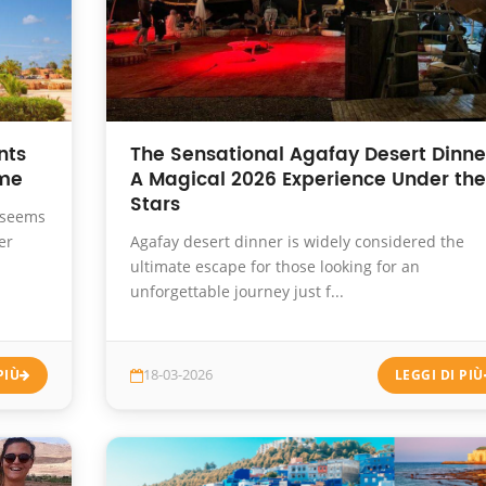
nts
The Sensational Agafay Desert Dinne
ime
A Magical 2026 Experience Under the
Stars
t seems
er
Agafay desert dinner is widely considered the
ultimate escape for those looking for an
unforgettable journey just f...
PIÙ
18-03-2026
LEGGI DI PIÙ