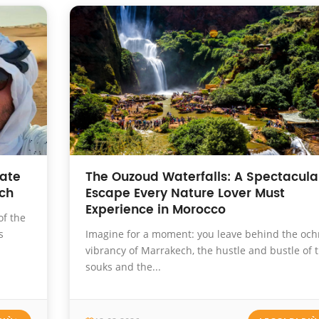
mate
The Ouzoud Waterfalls: A Spectacula
ech
Escape Every Nature Lover Must
Experience in Morocco
of the
s
Imagine for a moment: you leave behind the och
vibrancy of Marrakech, the hustle and bustle of 
souks and the...