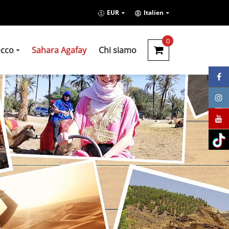
EUR
Italien
0
occo
Sahara Agafay
Chi siamo