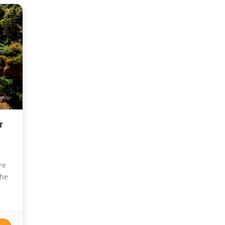
r
re
the