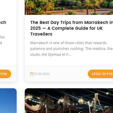
ech
The Best Day Trips from Marrakech i
2025 — A Complete Guide for UK
Travellers
las
ud
Marrakech is one of those cities that rewards
patience and punishes rushing. The medina, the
souks, the Djemaa el-F...
PIÙ
15-05-2026
LEGGI DI PIÙ