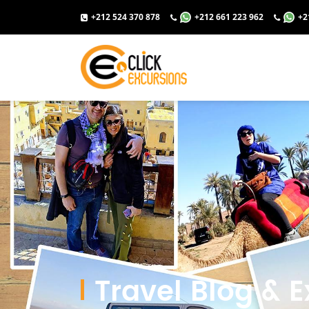
+212 524 370 878
+212 661 223 962
+2
Travel Blog & E