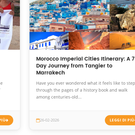
Morocco Imperial Cities Itinerary: A 7
Day Journey from Tangier to
Marrakech
he
Have you ever wondered what it feels like to ste
f
through the pages of a history book and walk
among centuries-old...
PIÙ
26-02-2026
LEGGI DI PIÙ