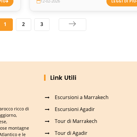
PIÙ
12-02-2026
LEGGI DI PIÙ
1
2
3
Link Utili
Escursioni a Marrakech
Escursioni Agadir
arocco ricco di
oggiorno,
Tour di Marrakech
ese,
stose montagne
Tour di Agadir
Atlantico e le